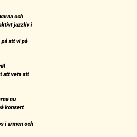
övarna och 
tivt jazzliv i 
på att vi på 
äl 
att veta att 
rna nu 
på konsert 
s i armen och 