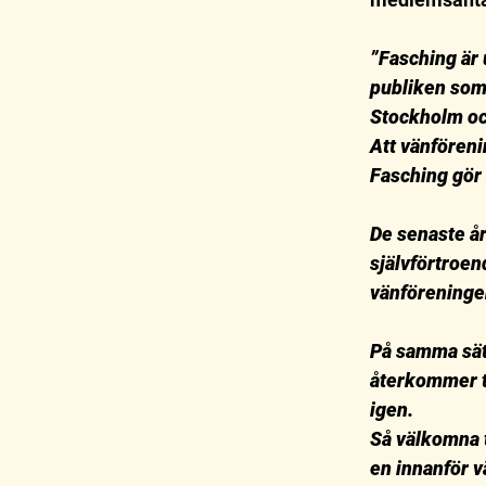
”Fasching är 
publiken som ä
Stockholm oc
Att vänförenin
Fasching gör 
De senaste år
självförtroen
vänföreningen
På samma sätt
återkommer ti
igen.
Så välkomna 
en innanför v