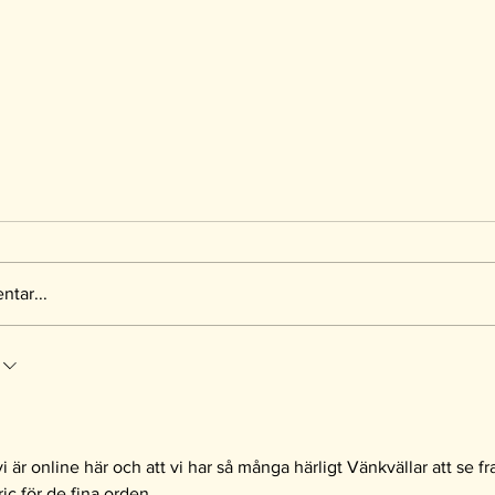
tar...
ldelas Faschings
Faschings Vänner inte
pendium
tidigare stipendiater
 vi är online här och att vi har så många härligt Vänkvällar att se f
ic för de fina orden. 