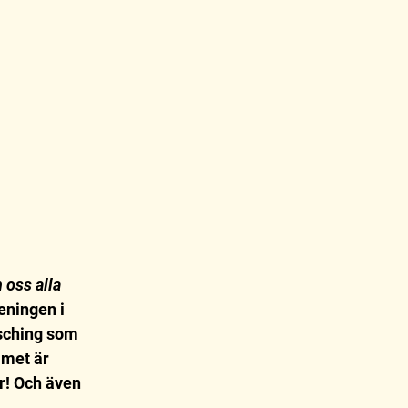
oss alla 
ningen i 
asching som 
met är 
er! Och även 