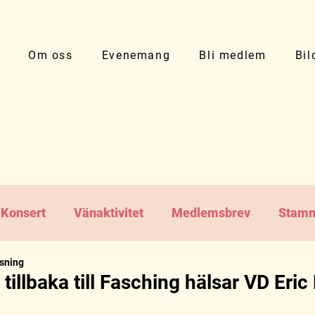
Om oss
Evenemang
Bli medlem
Bil
Konsert
Vänaktivitet
Medlemsbrev
Stamm
äsning
illbaka till Fasching hälsar VD Eric 