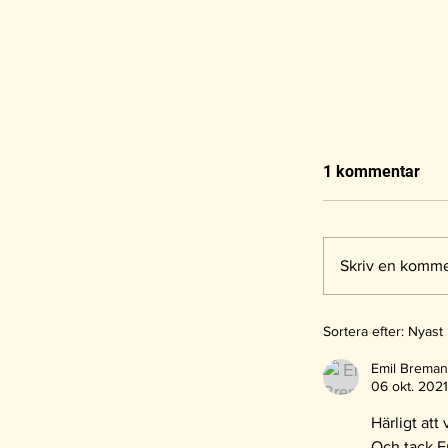
1 kommentar
Skriv en kommen
Sortera efter:
Nyast
Hugo Löf til
Emil Breman
Vänners sti
06 okt. 2021
Härligt att
Och tack Er