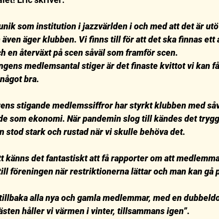
unik som institution i jazzvärlden i och med att det är ut
ven äger klubben. Vi finns till för att det ska finnas ett ak
h en återväxt på scen såväl som framför scen.
gens medlemsantal stiger är det finaste kvittot vi kan få 
något bra.
ens stigande medlemssiffror har styrkt klubben med såv
de som ekonomi. När pandemin slog till kändes det tryggt 
 stod stark och rustad när vi skulle behöva det.
 känns det fantastiskt att få rapporter om att medlemma
ll föreningen när restriktionerna lättar och man kan gå 
tillbaka alla nya och gamla medlemmar, med en dubbeldo
ästen håller vi värmen i vinter, tillsammans igen”.