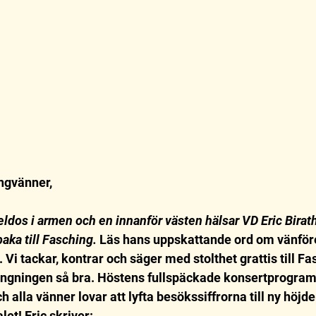
ngvänner,
dos i armen och en innanför västen hälsar VD Eric Birath 
aka till Fasching. 
Läs hans uppskattande ord om vänföre
 Vi tackar, kontrar och säger med stolthet grattis till F
ängningen så bra. Höstens fullspäckade konsertprogram
h alla vänner lovar att lyfta besökssiffrorna till ny höjd
et! Eric skriver: