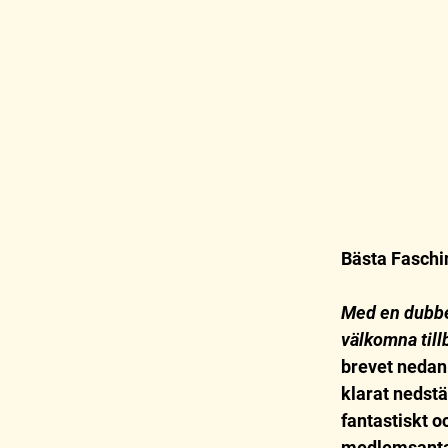
Bästa Faschi
Med en dubbel
välkomna tillb
brevet nedan.
klarat nedst
fantastiskt oc
medlemsantal