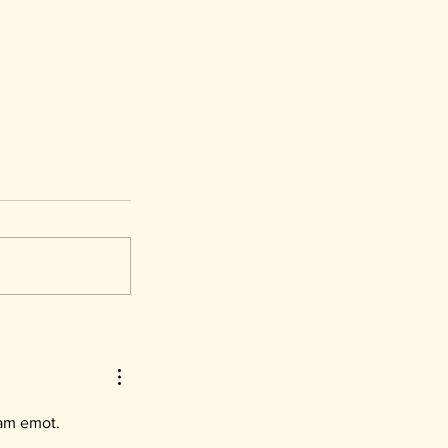
rvjuar tre
ram emot. 