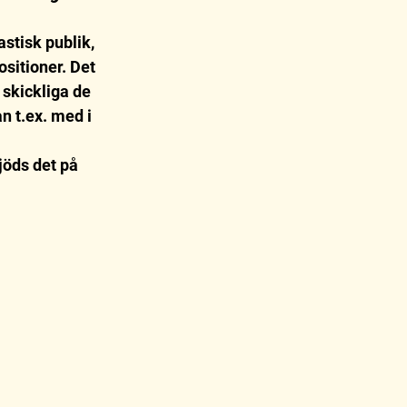
astisk publik, 
sitioner. Det 
skickliga de 
n t.ex. med i 
öds det på 