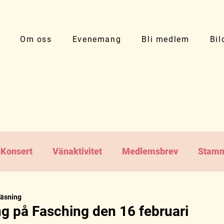
Om oss
Evenemang
Bli medlem
Bil
Konsert
Vänaktivitet
Medlemsbrev
Stamm
läsning
ng på Fasching den 16 februari