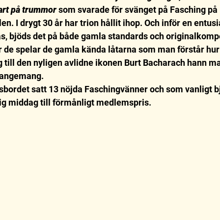
art på trummor 
som svarade för svänget på Fasching på 
n. I drygt 30 år har trion hållit ihop. Och inför en entusi
tås, bjöds det på både gamla standards och originalkompo
r de spelar de gamla kända låtarna som man förstår hur 
ng till den nyligen avlidne ikonen Burt Bacharach hann ma
rrangemang.
bordet satt 13 nöjda Faschingvänner och som vanligt bj
ig middag till förmånligt medlemspris.  