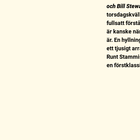
och Bill Stew
torsdagskvälle
fullsatt förs
är kanske nä
är. En hyllni
ett tjusigt a
Runt Stammis
en förstklass