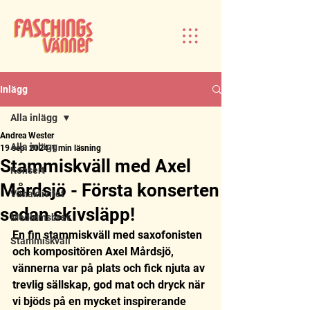
Inlägg
Alla inlägg
Andrea Wester
Alla inlägg
19 sep. 2024
1 min läsning
Stammiskväll med Axel
Konsert
Mårdsjö - Första konserten
Vänaktivitet
sedan skivsläpp!
Medlemsbrev
En fin stammiskväll med saxofonisten 
Stammiskväll
och kompositören Axel Mårdsjö, 
vännerna var på plats och fick njuta av 
trevlig sällskap, god mat och dryck när 
vi bjöds på en mycket inspirerande 