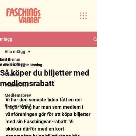
Inlägg
Alla inlägg
Emil Breman
Alla inlägg
8 dec. 2023
1 min läsning
Så köper du biljetter med
Konsert
medlemsrabatt
Vänaktivitet
Medlemsbrev
Vi har den senaste tiden fått en del 
Stammiskväll
frågor kring hur man som medlem i 
vänföreningen gör för att köpa biljetter 
med sin Faschingvän-rabatt. Vi 
skickar därför med en kort 