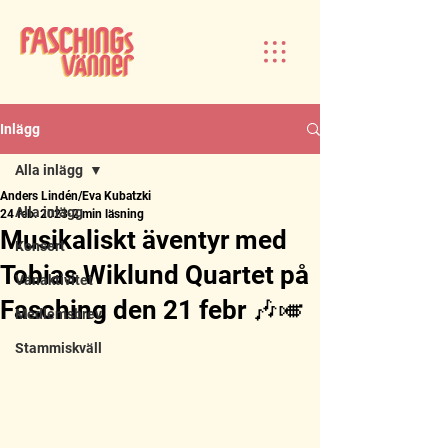
Inlägg
Alla inlägg
Anders Lindén/Eva Kubatzki
Alla inlägg
24 feb. 2023
2 min läsning
Musikaliskt äventyr med
Konsert
Tobias Wiklund Quartet på
Vänaktivitet
Fasching den 21 febr 🎶🎺
Medlemsbrev
Stammiskväll