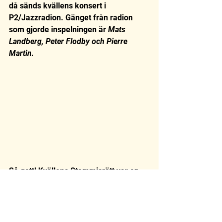
då sänds kvällens konsert i 
P2/Jazzradion. Gänget från radion 
som gjorde inspelningen är 
Mats 
Landberg, Peter Flodby och Pierre 
Martin. 
Så gott! Kvällens Stammisrätt var en 
ugnsbakad lax med vitvinsstuvad 
spenat och rostad potatis! Kvällens 
ljudtekniker 
Pawel Lukki och Liselott 
Wennerstrand
 från entrékassan äter 