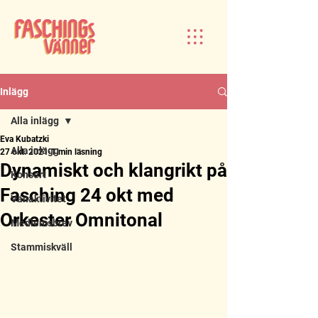
Inlägg
Alla inlägg
Eva Kubatzki
Alla inlägg
27 okt. 2021
1 min läsning
Dynamiskt och klangrikt på
Konsert
Fasching 24 okt med
Vänaktivitet
Orkester Omnitonal
Medlemsbrev
Stammiskväll