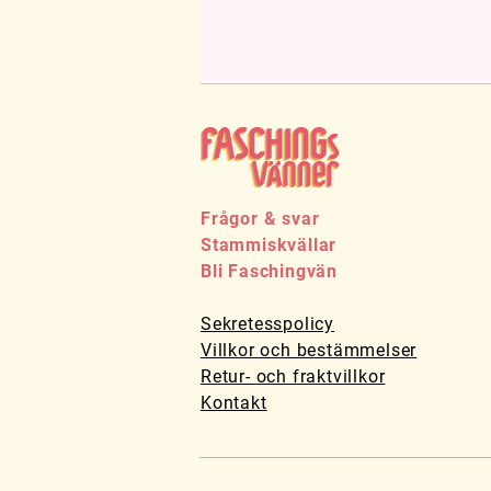
Vi vill att alla ska v
Faschingvänner första g
Kom ihåg att ta med dit
l
Frågor & svar
Stammiskvällar
Bli Faschingvän
Sekretesspolicy
Villkor och bestämmelser
Retur- och fraktvillkor
Kontakt