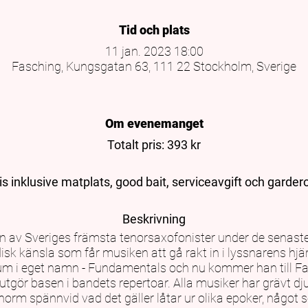
Tid och plats
11 jan. 2023 18:00
Fasching, Kungsgatan 63, 111 22 Stockholm, Sverige
Om evenemanget
Totalt pris: 393 kr
is inklusive matplats, good bait, serviceavgift och garder
Beskrivning
en av Sveriges främsta tenorsaxofonister under de senas
sk känsla som får musiken att gå rakt in i lyssnarens hjär
bum i eget namn - Fundamentals och nu kommer han till Fa
tgör basen i bandets repertoar. Alla musiker har grävt dju
norm spännvid vad det gäller låtar ur olika epoker, något