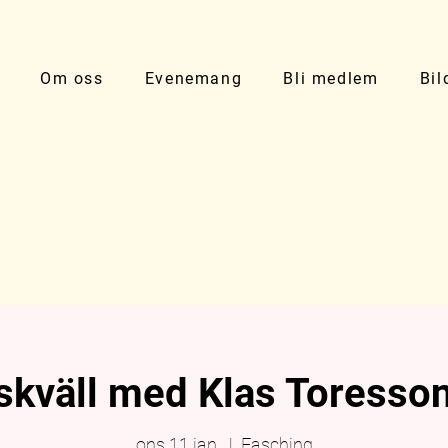
Om oss
Evenemang
Bli medlem
Bil
kväll med Klas Toresson
ons 11 jan.
  |  
Fasching