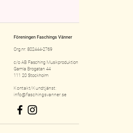
mma förmånliga pris som
äst också blir medlem :)
ehöver du hjälp med att
a.
Föreningen Faschings Vänner
Org.nr: 802444-2769
c/o AB Fasching Musikproduktion
Gamla Brogatan 44
111 20 Stockholm
Kontakt/Kundtjänst:
info@faschingsvanner.se