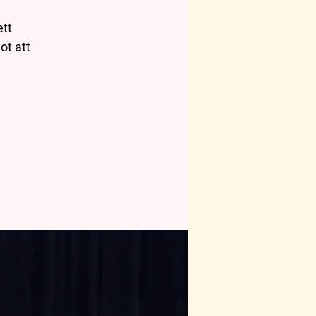
ett
ot att