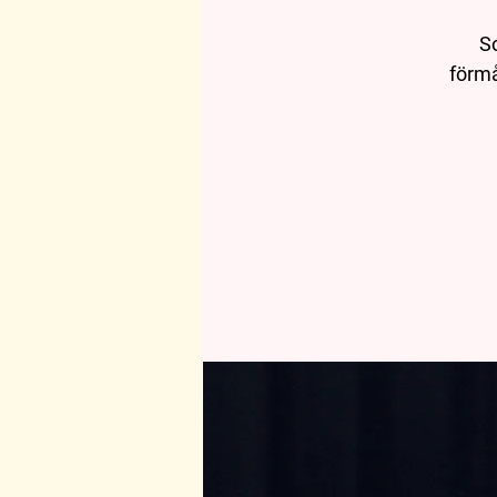
So
förmå