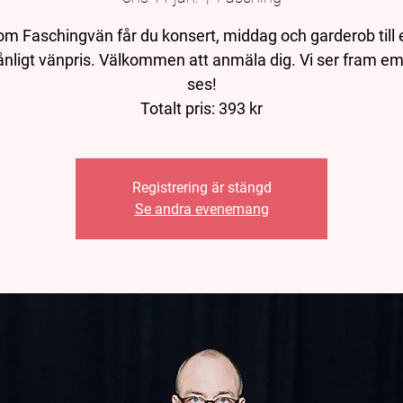
m Faschingvän får du konsert, middag och garderob till 
nligt vänpris. Välkommen att anmäla dig. Vi ser fram em
ses!
Totalt pris: 393 kr
Registrering är stängd
Se andra evenemang