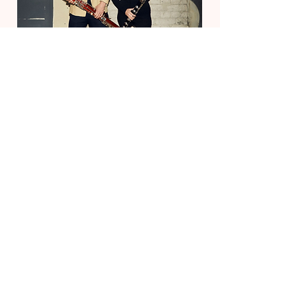
Stammiskväll: Lina
Lövstrand Woodwind
Stories
tis 08 dec.
Mer information
OSA
Jag vill bli Faschingvän!