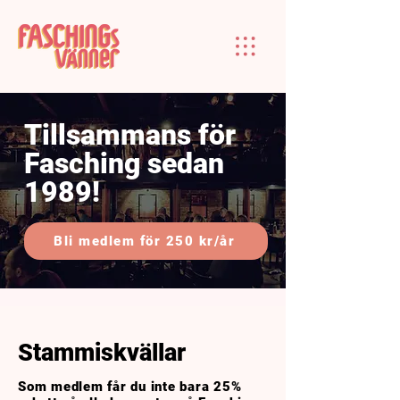
Tillsammans för
Fasching sedan
1989
!
Bli medlem för 250 kr/år
Stammiskvällar
Som medlem får du inte bara 25%