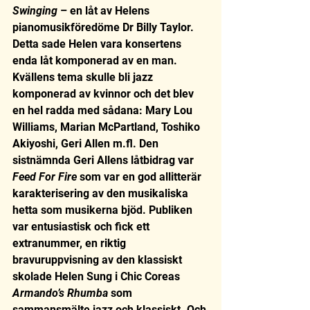
Swinging
 – en låt av Helens 
pianomusikföredöme Dr Billy Taylor.  
Detta sade Helen vara konsertens 
enda låt komponerad av en man. 
Kvällens tema skulle bli jazz 
komponerad av kvinnor och det blev 
en hel radda med sådana: Mary Lou 
Williams, Marian McPartland, Toshiko 
Akiyoshi, Geri Allen m.fl. Den 
sistnämnda Geri Allens låtbidrag var
Feed For Fire
 som var en god allitterär 
karakterisering av den musikaliska 
hetta som musikerna bjöd. Publiken 
var entusiastisk och fick ett 
extranummer, en riktig 
bravuruppvisning av den klassiskt 
skolade Helen Sung i Chic Coreas 
Armando’s Rhumba 
som 
sammansmälte jazz och klassiskt. Och 