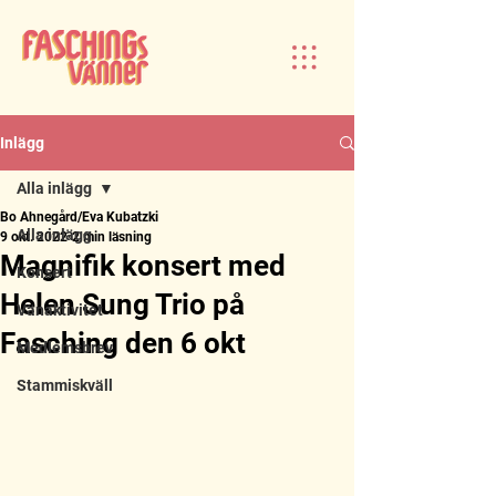
Inlägg
Alla inlägg
Bo Ahnegård/Eva Kubatzki
Alla inlägg
9 okt. 2022
2 min läsning
Magnifik konsert med
Konsert
Helen Sung Trio på
Vänaktivitet
Fasching den 6 okt
Medlemsbrev
Stammiskväll