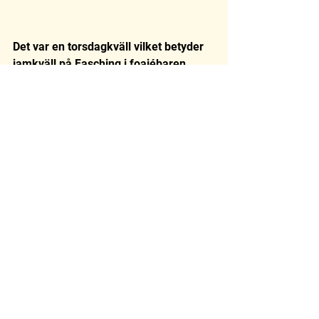
Det var en torsdagkväll vilket betyder 
jamkväll på Fasching i foajébaren 
efter konsertslut, ikväll med bla Britta 
Virves och Jonas Bäckman. 
Visa alla
Senaste inlägg