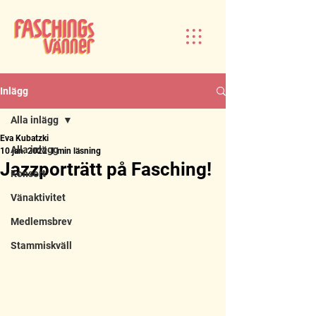
Inlägg
Alla inlägg
Eva Kubatzki
Alla inlägg
10 jan. 2022
1 min läsning
Jazzporträtt på Fasching!
Konsert
Vänaktivitet
Medlemsbrev
Stammiskväll