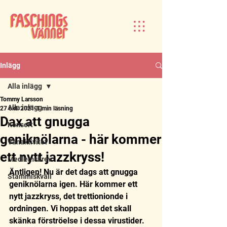
Inlägg
Alla inlägg
Tommy Larsson
Alla inlägg
27 okt. 2021
1 min läsning
Dax att gnugga
Konsert
geniknölarna - här kommer
Vänaktivitet
ett nytt jazzkryss!
Medlemsbrev
Äntligen! Nu är det dags att gnugga 
Stammiskväll
geniknölarna igen. Här kommer ett 
nytt jazzkryss, det trettionionde i 
ordningen. Vi hoppas att det skall 
skänka förströelse i dessa virustider. 