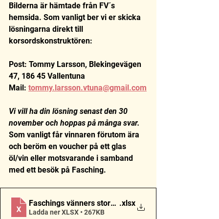
Bilderna är hämtade från FV´s 
hemsida. Som vanligt ber vi er skicka 
lösningarna direkt till 
korsordskonstruktören:
Post: Tommy Larsson, Blekingevägen 
47, 186 45 Vallentuna
Mail: 
tommy.larsson.vtuna@gmail.com
Vi vill ha din lösning senast den 30 
november och hoppas på många svar. 
Som vanligt får vinnaren förutom ära 
och beröm en voucher på ett glas 
öl/vin eller motsvarande i samband 
med ett besök på Fasching.
Faschings vänners stora jazzkryss #39_exel
.xlsx
Ladda ner XLSX • 267KB