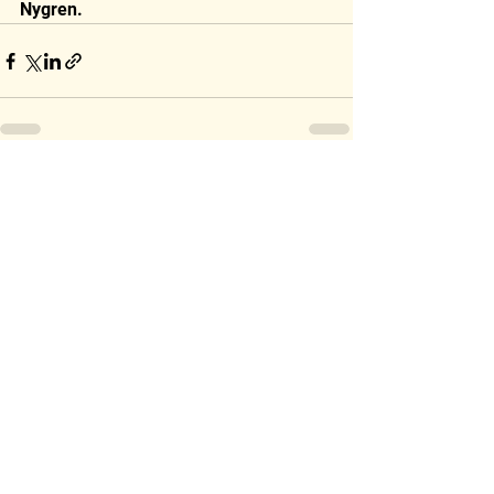
Nygren. 
Visa alla
Senaste inlägg