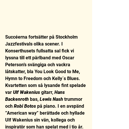
Succéerna fortsätter på Stockholm 
Jazzfestivals olika scener. I 
Konserthusets fullsatta sal fick vi 
lyssna till ett pärlband med Oscar 
Peterson’s svängiga och vackra 
låtskatter, bla You Look Good to Me, 
Hymn to Freedom och Kelly´s Blues. 
Kvartetten som så lysande fint spelade 
var 
Ulf Wakenius
 gitarr, 
Hans 
Backenroth
 bas, 
Lewis Nash 
trummor 
och 
Robi Botos 
på piano. I en avspänd 
”American way” berättade och hyllade 
Ulf Wakenius sin vän, kollega och 
inspiratör som han spelat med i tio år. 