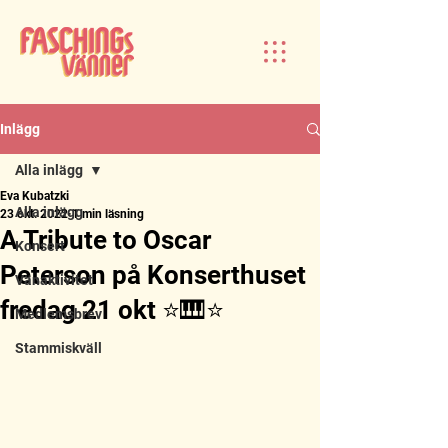
Inlägg
Alla inlägg
Eva Kubatzki
Alla inlägg
23 okt. 2022
1 min läsning
A Tribute to Oscar
Konsert
Peterson på Konserthuset
Vänaktivitet
fredag 21 okt ⭐️🎹⭐️
Medlemsbrev
Stammiskväll