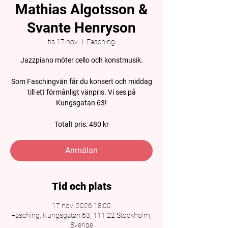
Mathias Algotsson &
Svante Henryson
tis 17 nov.
  |  
Fasching
Jazzpiano möter cello och konstmusik.
Som Faschingvän får du konsert och middag
till ett förmånligt vänpris. Vi ses på
Kungsgatan 63!
Totalt pris: 480 kr
Anmälan
Tid och plats
17 nov. 2026 18:00
Fasching, Kungsgatan 63, 111 22 Stockholm,
Sverige