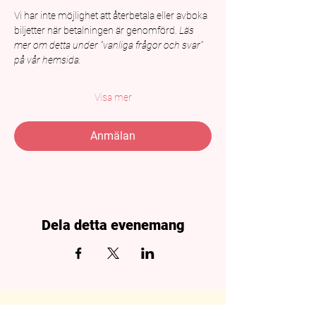
Vi har inte möjlighet att återbetala eller avboka 
biljetter när betalningen är genomförd. 
Läs 
mer om detta under "vanliga frågor och svar" 
på vår hemsida.
Visa mer
Anmälan
Dela detta evenemang