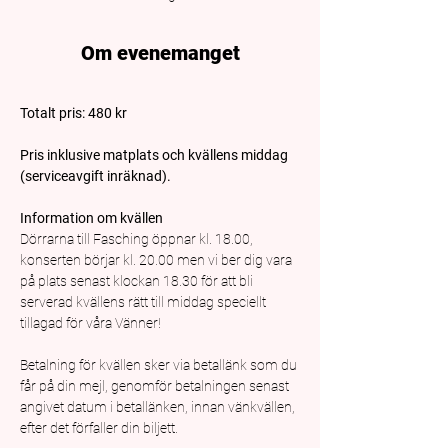
Om evenemanget
Totalt pris: 480 kr
Pris inklusive matplats och kvällens middag 
(serviceavgift inräknad).
Information om kvällen
Dörrarna till Fasching öppnar kl. 18.00, 
konserten börjar kl. 20.00 men vi ber dig vara 
på plats senast klockan 18.30 för att bli 
serverad kvällens rätt till middag speciellt 
tillagad för våra Vänner!
Betalning för kvällen sker via betallänk som du 
får på din mejl, genomför betalningen senast 
angivet datum i betallänken, innan vänkvällen, 
efter det förfaller din biljett.