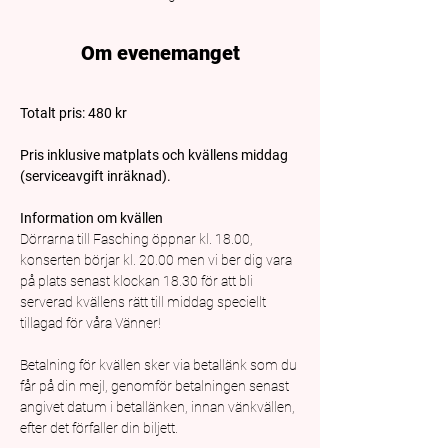
Om evenemanget
Totalt pris: 480 kr
Pris inklusive matplats och kvällens middag 
(serviceavgift inräknad).
Information om kvällen
Dörrarna till Fasching öppnar kl. 18.00, 
konserten börjar kl. 20.00 men vi ber dig vara 
på plats senast klockan 18.30 för att bli 
serverad kvällens rätt till middag speciellt 
tillagad för våra Vänner!
Betalning för kvällen sker via betallänk som du 
får på din mejl, genomför betalningen senast 
angivet datum i betallänken, innan vänkvällen, 
efter det förfaller din biljett.