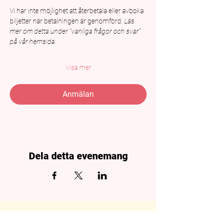
Vi har inte möjlighet att återbetala eller avboka 
biljetter när betalningen är genomförd. 
Läs 
mer om detta under "vanliga frågor och svar" 
på vår hemsida.
Visa mer
Anmälan
Dela detta evenemang