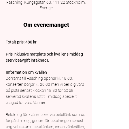
Fasching, Kungsgatan 63, 111 22 Stockholm,
Sverige
Om evenemanget
Totalt pris: 480 kr
Pris inklusive matplats och kvällens middag 
(serviceavgift inräknad).
Information om kvällen
Dörrarna till Fasching öppnar kl. 18.00, 
konserten börjar kl. 20.00 men vi ber dig vara 
på plats senast klockan 18.30 för att bli 
serverad kvällens rätt till middag speciellt 
tillagad för våra Vänner!
Betalning för kvällen sker via betallänk som du 
får på din mejl, genomför betalningen senast 
angivet datum i betallänken, innan vänkvällen, 