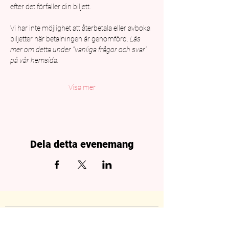
efter det förfaller din biljett.
Vi har inte möjlighet att återbetala eller avboka 
biljetter när betalningen är genomförd. 
Läs 
mer om detta under "vanliga frågor och svar" 
på vår hemsida.
Visa mer
Dela detta evenemang